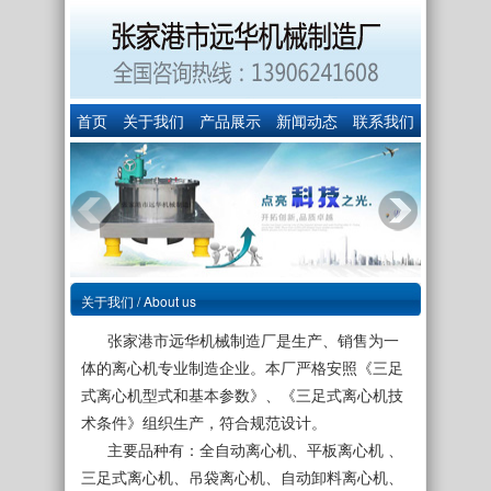
首页
关于我们
产品展示
新闻动态
联系我们
关于我们 / About us
张家港市远华机械制造厂是生产、销售为一
体的离心机专业制造企业。本厂严格安照《三足
式离心机型式和基本参数》、《三足式离心机技
术条件》组织生产，符合规范设计。
主要品种有：全自动离心机、平板离心机 、
三足式离心机、吊袋离心机、自动卸料离心机、