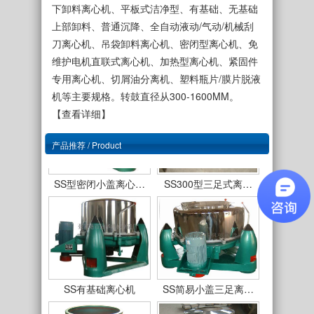
下卸料离心机、平板式洁净型、有基础、无基础
上部卸料、普通沉降、全自动液动/气动/机械刮
刀离心机、吊袋卸料离心机、密闭型离心机、免
维护电机直联式离心机、加热型离心机、紧固件
PGZ1000平板式全…
PSJ600平板式人工…
专用离心机、切屑油分离机、塑料瓶片/膜片脱液
机等主要规格。转鼓直径从300-1600MM。
【查看详细】
产品推荐 / Product
SS型密闭小盖离心…
SS300型三足式离…
SS有基础离心机
SS简易小盖三足离…