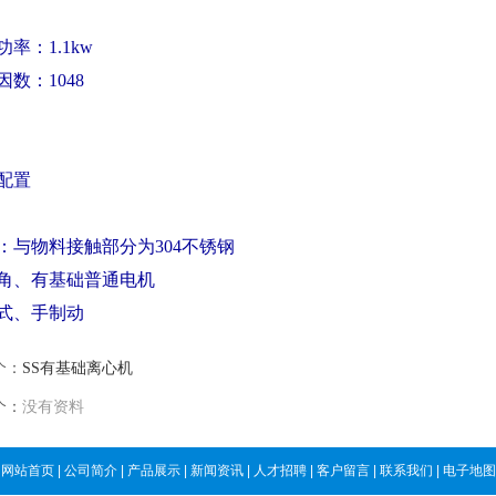
率：1.1kw
因数：1048
配置
：与物料接触部分为304不锈钢
角、
有基础
普通电机
式、
手制动
个：
SS有基础离心机
个：
没有资料
网站首页
|
公司简介
|
产品展示
|
新闻资讯
|
人才招聘
|
客户留言
|
联系我们
|
电子地图