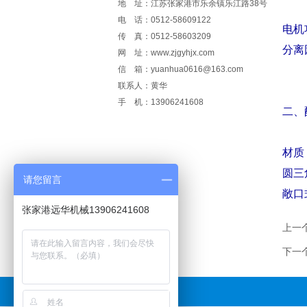
地 址：江苏张家港市乐余镇乐江路38号
电 话：0512-58609122
电机功
传 真：0512-58603209
分离
网 址：www.zjgyhjx.com
信 箱：yuanhua0616@163.com
联系人：黄华
手 机：13906241608
二、
材质
圆三
请您留言
敞口
张家港远华机械13906241608
上一
下一