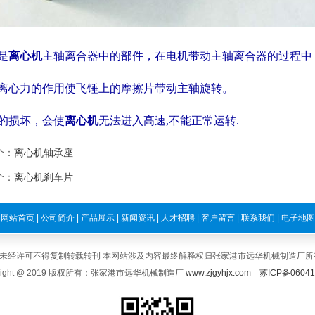
是
离心机
主轴离合器中的部件，在电机带动主轴离合器的过程中
离心力的作用使飞锤上的摩
擦
片带动主轴旋转。
的损坏，会使
离心机
无法进入高速,不能正常运转.
个：
离心机轴承座
个：
离心机刹车片
网站首页
|
公司简介
|
产品展示
|
新闻资讯
|
人才招聘
|
客户留言
|
联系我们
|
电子地图
未经许可不得复制转载转刊 本网站涉及内容最终解释权归张家港市远华机械制造厂所
yright @ 2019 版权所有：张家港市远华机械制造厂
www.zjgyhjx.com
苏ICP备0604