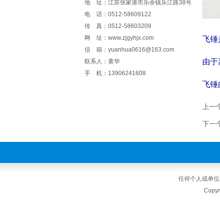
地 址：江苏张家港市乐余镇乐江路38号
电 话：0512-58609122
传 真：0512-58603209
网 址：www.zjgyhjx.com
飞锤
信 箱：yuanhua0616@163.com
由于
联系人：黄华
手 机：13906241608
飞锤
上一
下一
任何个人或单位
Cop