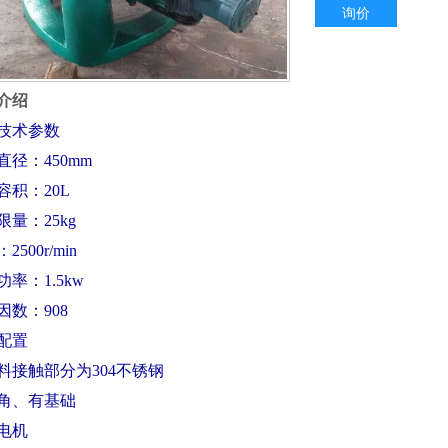
询价
介绍
技术参数
直径：450mm
容积：20L
限量：25kg
2500r/min
率：1.5kw
因数：908
配置
料接触部分为304不锈钢
角、
有基础
电机