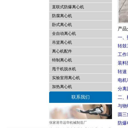
直联式防爆离心机
防腐离心机
卧式离心机
产品
全自动离心机
一、
吊篮离心机
转鼓
离心机配件
工作
特制离心机
装料
甩干机脱水机
转速：
实验室用离心机
电机功
加热离心机
分离
联系我们
二、
与物
圆三
张家港市远华机械制造厂
防爆